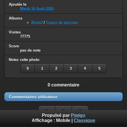
Ajoutée le
Mardi 16 Août 2016
Albums
Boite2
/
Coups de pinceau
Visites
77775
Score
pas de note
Notez cette photo
0
1
2
3
4
5
0 commentaire
Commentaires utilisateur
Propulsé par
Piwigo
Affichage :
Mobile
|
Classique