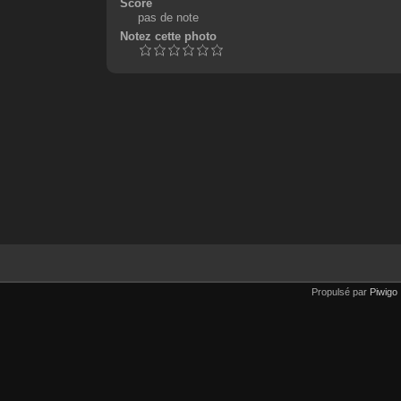
Score
pas de note
Notez cette photo
Propulsé par
Piwigo