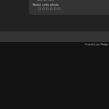
Notez cette photo
Propulsé par
Piwigo