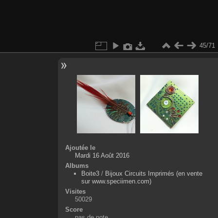
45/71
Ajoutée le
Mardi 16 Août 2016
Albums
Boite3
/
Bijoux Circuits Imprimés (en vente
sur www.speciimen.com)
Visites
50029
Score
pas de note