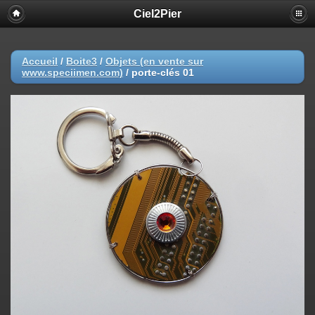
Ciel2Pier
Accueil
/
Boite3
/
Objets (en vente sur
www.speciimen.com)
/
porte-clés 01