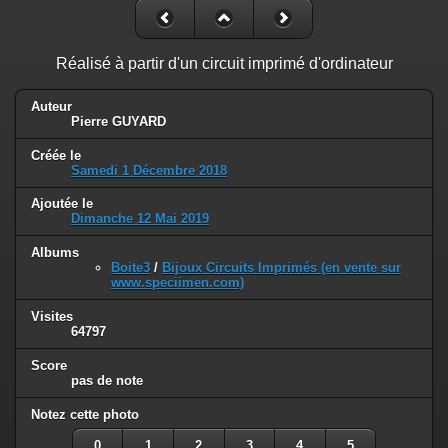
Réalisé à partir d'un circuit imprimé d'ordinateur
Auteur
Pierre GUYARD
Créée le
Samedi 1 Décembre 2018
Ajoutée le
Dimanche 12 Mai 2019
Albums
Boite3
/
Bijoux Circuits Imprimés (en vente sur
www.speciimen.com)
Visites
64797
Score
pas de note
Notez cette photo
0
1
2
3
4
5