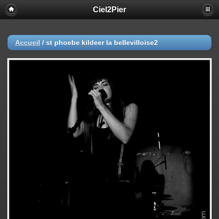
Ciel2Pier
Accueil
/
st phoebe kildeer la bellevilloise2