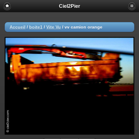
Ciel2Pier
Accueil
/
boite1
/
Vite Vu
/
vv camion orange