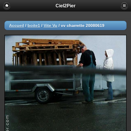
Ciel2Pier
Accueil
/
boite1
/
Vite Vu
/
vv charrette 20080619