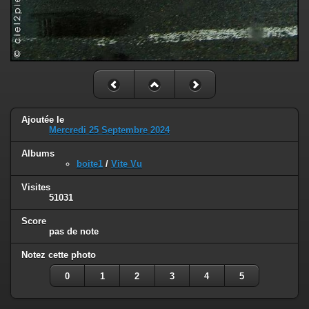
Ajoutée le
Mercredi 25 Septembre 2024
Albums
boite1
/
Vite Vu
Visites
51031
Score
pas de note
Notez cette photo
0
1
2
3
4
5